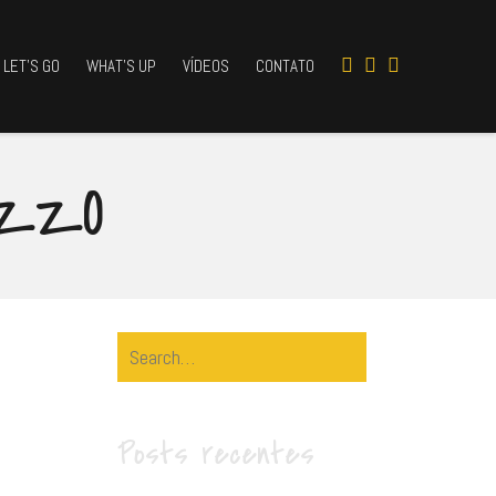
LET’S GO
WHAT’S UP
VÍDEOS
CONTATO
IZZO
Search
for:
Posts recentes