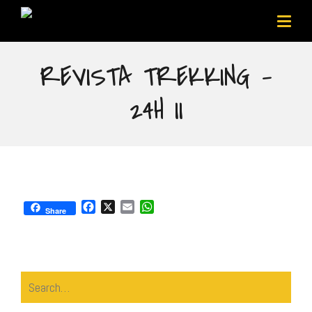
REVISTA TREKKING –
24H II
Facebook
X
Email
WhatsApp
Share
Search
for: