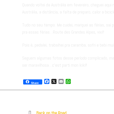
Quando voltei da Austrália em fevereiro, cheguei aqui 
Austrália, a distância, a falta de preparo, calor a bic
Tudo no seu tempo. Me cuidei, marquei as férias, sai 
pra essas férias…Route des Grandes Alpes, vixi!!
Pois é, pedalei, trabalhei pra caramba, sofri e bebi 
Seguem algumas fotos desse período complicado, ma
ser maravilhosa…c’est parti mon kiki!!
Facebook
X
Email
WhatsApp
Share
Previous
Back on the Road