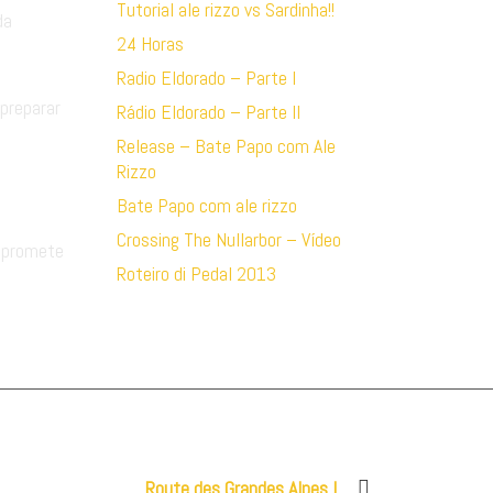
Tutorial ale rizzo vs Sardinha!!
da
24 Horas
Radio Eldorado – Parte I
 preparar
Rádio Eldorado – Parte II
Release – Bate Papo com Ale
Rizzo
Bate Papo com ale rizzo
Crossing The Nullarbor – Vídeo
 promete
Roteiro di Pedal 2013
Next
Route des Grandes Alpes I