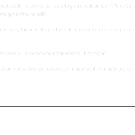
machucado, foi sofrido sair do zero grau e pedalar nos 47°C do Sul 
icleta que sofreu no avião…
pedalando, tudo que deu pra fazer de montanha eu fui fazer pra me
muita cerveja….a base do meu treinamento…hidratação!!
s não menos divertido, aproveitem, e acompanhem a pedalada que