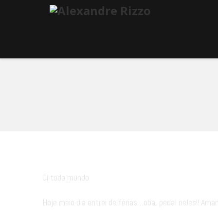
Oi todo mundo
Hoje meio dia entrei de férias…oba, pedal neles!! Am