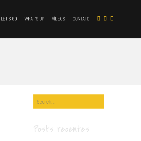
LET’S GO
WHAT’S UP
VÍDEOS
CONTATO
!
Search
for:
Posts recentes