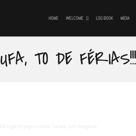
HOME
WELCOME
LOG BOOK
MÍDIA
UFA, TO DE FÉRIAS!!
anhã a gente pega estrada, na boa, sem exageros.